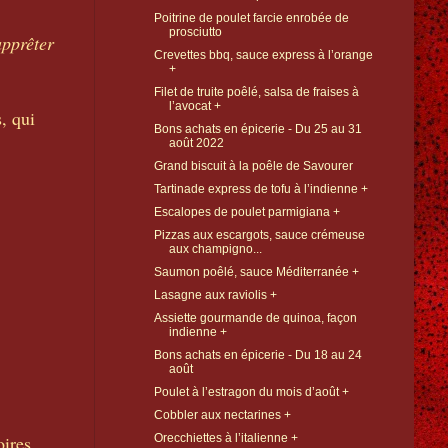
Poitrine de poulet farcie enrobée de
prosciutto
apprêter
Crevettes bbq, sauce express à l’orange
+
Filet de truite poêlé, salsa de fraises à
l’avocat +
, qui
Bons achats en épicerie - Du 25 au 31
août 2022
Grand biscuit à la poêle de Savourer
Tartinade express de tofu à l’indienne +
Escalopes de poulet parmigiana +
Pizzas aux escargots, sauce crémeuse
aux champigno...
Saumon poêlé, sauce Méditerranée +
Lasagne aux raviolis +
Assiette gourmande de quinoa, façon
indienne +
Bons achats en épicerie - Du 18 au 24
août
Poulet à l’estragon du mois d’août +
Cobbler aux nectarines +
oires
Orecchiettes à l’italienne +