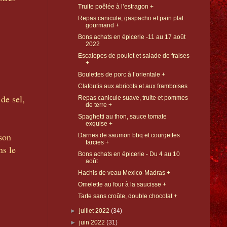
Truite poêlée à l’estragon +
Repas canicule, gaspacho et pain plat
gourmand +
Bons achats en épicerie -11 au 17 août
2022
Escalopes de poulet et salade de fraises
+
Boulettes de porc à l’orientale +
Clafoutis aux abricots et aux framboises
de sel,
Repas canicule suave, truite et pommes
de terre +
Spaghetti au thon, sauce tomate
exquise +
 son
Darnes de saumon bbq et courgettes
farcies +
ns le
Bons achats en épicerie - Du 4 au 10
août
Hachis de veau Mexico-Madras +
Omelette au four à la saucisse +
Tarte sans croûte, double chocolat +
►
juillet 2022
(34)
►
juin 2022
(31)