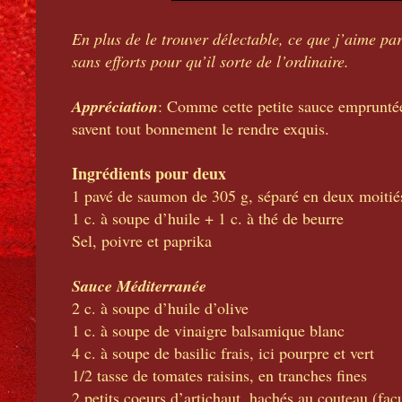
En plus de le trouver délectable, ce que j’aime pa
sans efforts pour qu’il sorte de l’ordinaire.
Appréciation
: Comme cette petite sauce empruntée 
savent tout bonnement le rendre exquis.
Ingrédients pour deux
1 pavé de saumon de 305 g, séparé en deux moiti
1 c. à soupe d’huile + 1 c. à thé de beurre
Sel, poivre et paprika
Sauce Méditerranée
2 c. à soupe d’huile d’olive
1 c. à soupe de vinaigre balsamique blanc
4 c. à soupe de basilic frais, ici pourpre et vert
1/2 tasse de tomates raisins, en tranches fines
2 petits coeurs d’artichaut, hachés au couteau (facul