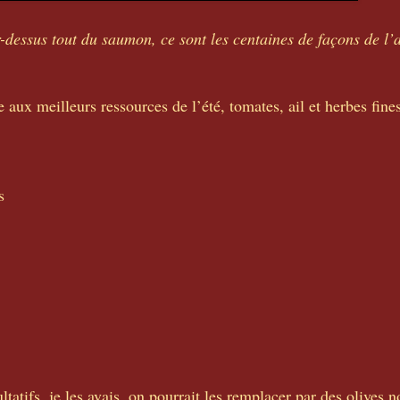
r-dessus tout du saumon, ce sont les centaines de façons de l’
aux meilleurs ressources de l’été, tomates, ail et herbes fines
és
tatifs, je les avais, on pourrait les remplacer par des olives n