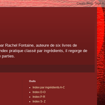
r Rachel Fontaine, auteure de six livres de
ndex pratique classé par ingrédients, il regorge de
 parties.
Ouils
Index par ingrédients A-C
Index D-O
Index P-R
Index S- Z