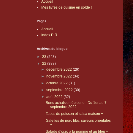
Accueil
Mes livres de cuisine en solde !
Pages
Accueil
Index P-R
Archives du blogue
►
23
(243)
▼
22
(388)
►
décembre 2022
(29)
►
novembre 2022
(34)
►
octobre 2022
(31)
►
septembre 2022
(30)
▼
août 2022
(32)
Bons achats en épicerie - Du 1er au 7
septembre 2022
Tacos de poisson et salsa maison +
Galettes de porc bbq, saveurs orientales
+
Salade d’orzo à la pomme et au bleu +